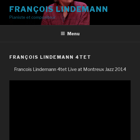
Aller
FRANÇOIS LINDEMANN
au
Pianiste et compositeur
contenu
principal
Menu
FRANÇOIS LINDEMANN 4TET
Francois Lindemann 4tet Live at Montreux Jazz 2014