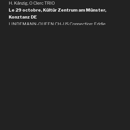
H. Känzig, O Clerc TRIO
Le 29 octobre, Kültür Zentrum am Münster,
Konztanz DE
LINDEMANN-QUEEN CH-US Connection: Eddie
Henderson, Gary Bartz, Robin Eubanks, Heiri Känzig,
Alvin Queen
30 octobre
2026
Festival Jazz Onze. Lausanne
.
LINDEMANN-QUEEN CH-US Connection: Eddie
Henderson, Gary Bartz, Robin Eubanks, Heiri Känzig,
Alvin Queen
1er novembre 2026 Moods Zurich
. LINDEMANN-
QUEEN CH-US Connection: Eddie Henderson, Gary
Bartz, Robin Eubanks, Heiri Känzig, Alvin Queen
Fièrement propulsé par WordPress