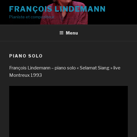
Aller
FRANÇOIS LINDEMANN
au
Pianiste et compositeur
contenu
principal
Menu
PIANO SOLO
François Lindemann – piano solo « Selamat Siang » live
Montreux 1993